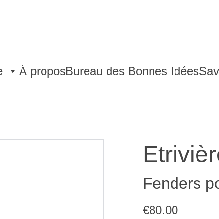
e
À propos
Bureau des Bonnes Idées
Sav
Etriviè
Fenders po
€80.00